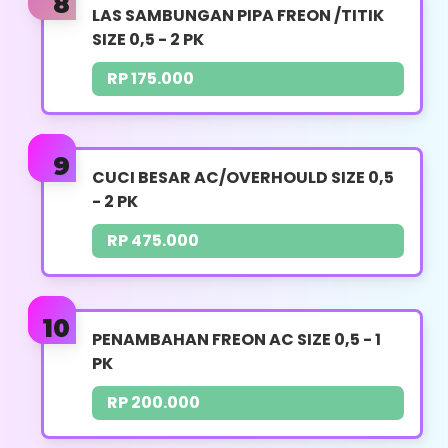
HARGA : RP. 450.000
LAS SAMBUNGAN PIPA FREON /TITIK
SIZE 0,5 - 2 PK
Pencopotan Unit Indoor & Outdoor
RP 175.000
Pencopotan Pipa Kabel Jika Memungkinkan
Teknisi Akan Bawa AC Jika Jarak Tidak
lebih 1 Km
CUCI BESAR AC/OVERHOULD SIZE 0,5
- 2 PK
Pemasangan Indoor
RP 475.000
Pemasangan Outdoor
Pemasangan Stop Kontak
Pemasangan Breaket
PENAMBAHAN FREON AC SIZE 0,5 - 1
PK
Pemasangan Kabel AC
RP 200.000
Pengkonekan Pipa AC