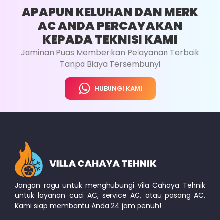
APAPUN KELUHAN DAN MERK
HARGA : RP. 275.000
AC ANDA PERCAYAKAN
KEPADA TEKNISI KAMI
Flusing Evapurator
Jaminan Puas Memberikan Pelayanan Terbaik
Flusing Pipa Jalur AC
Tanpa Biaya Tersembunyi
Flusing Kondensor
HUBUNGI KAMI
Bersihkan Kerak Oil Yang Mengendap Di
Sitem AC
Memastikan Sirkulasi Freon Berjalan Lancar
Whatsapp
Jangan ragu untuk menghubungi Vila Cahaya Tehnik
untuk layanan cuci AC, service AC, atau pasang AC.
Kami siap membantu Anda 24 jam penuh!