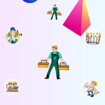
AC
UKURAN PK : 0,5 - 1 PK
HARGA : RP. 200.000
Pengecekan Tekanan Freon
Menambah Freon Sesuai Spesifikasi
Product (Jasa & Freon)
Mengencangkan Baut Kran AC
Menganalisa Terjadinya Freon Berkurang
Penyesuaian Amper Kompresor
Pembersihan Filter Udara
Saran penggunaan AC