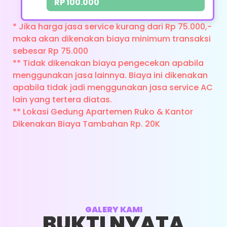
RP 100.000
Perbaikan Kran
* Jika harga jasa service kurang dari Rp 75.000,-
maka akan dikenakan biaya minimum transaksi
Whatsapp
sebesar Rp 75.000
** Tidak dikenakan biaya pengecekan apabila
menggunakan jasa lainnya. Biaya ini dikenakan
apabila tidak jadi menggunakan jasa service AC
CUCI BESAR
lain yang tertera diatas.
AC/OVERHOULD
** Lokasi Gedung Apartemen Ruko & Kantor
Dikenakan Biaya Tambahan Rp. 20K
UKURAN PK : 0,5 - 2 PK
HARGA : RP. 375.000
Menurunkan Indoor
Menurunkan Ourdoor (Jika Diperlukan)
GALERY KAMI
BUKTI NYATA
Membersihkan AC Dari Lendir Kerak Dan