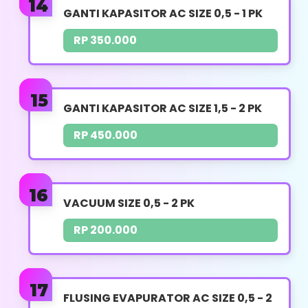
Pembongkaran Pipa & Kabel (Jika
GANTI KAPASITOR AC SIZE 0,5 - 1 PK
memungkinkan)
RP 350.000
Sebelum Pembongkaran Teknisi Akan
Menyimpan Sisa Freon Pada Sistem AC
Melabelkan Atau Menjelaskan Komponem
GANTI KAPASITOR AC SIZE 1,5 - 2 PK
Yang Telah Dibongkar
RP 450.000
Membersihkan Sisa Pekerjaan
Membersihkan Filter Udara
VACUUM SIZE 0,5 - 2 PK
Whatsapp
RP 200.000
FLUSING EVAPURATOR AC SIZE 0,5 - 2