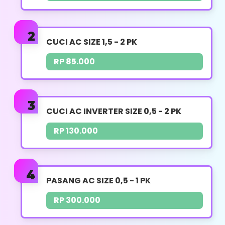
Bersihkan Sisa Pekerjaan
Whatsapp
CUCI AC SIZE 1,5 - 2 PK
RP 85.000
PASANG AC
CUCI AC INVERTER SIZE 0,5 - 2 PK
UKURAN PK : 0,5 - 1 PK
RP 130.000
HARGA : RP. 300.000
Pemasangan Indoor
PASANG AC SIZE 0,5 - 1 PK
Pemasangan Outdoor
RP 300.000
Pemasangan Stop Kontak