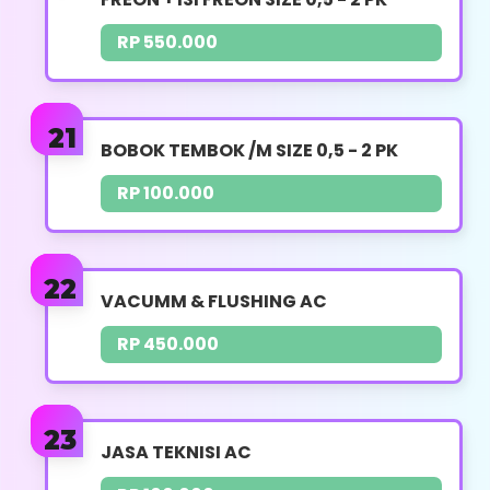
Whatsapp
RP 550.000
LAS SAMBUNGAN PIPA
BOBOK TEMBOK /M SIZE 0,5 - 2 PK
FREON /TITIK
RP 100.000
UKURAN PK : 0,5 - 2 PK
HARGA : RP. 175.000
VACUMM & FLUSHING AC
Pengelasan Evap
RP 450.000
Pengelasan Pipa
Pengelasan Kondensor
JASA TEKNISI AC
Perbaikan Sambungan Pipa