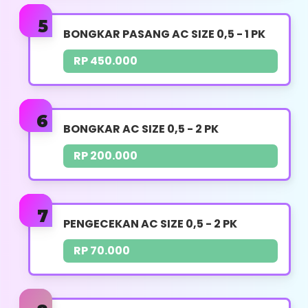
Pemasangan Breaket
BONGKAR PASANG AC SIZE 0,5 - 1 PK
Pemasangan Kabel AC
RP 450.000
Pengkonekan Pipa AC
Pembobokan & Vacuum AC Jika Diperlukan
(Jasa terpisah)
BONGKAR AC SIZE 0,5 - 2 PK
Panduan Penggunaan
RP 200.000
Whatsapp
PENGECEKAN AC SIZE 0,5 - 2 PK
RP 70.000
BONGKAR PASANG AC
UKURAN PK : 0,5 - 1 PK