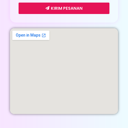
Memastikan Tidak Ada Angin Di Sistem AC
KIRIM PESANAN
Dikerjakan Oleh Pakar AC Kami
Jika Memakai Mesin Tidak Memungkinkan
Akan Digunakan Teknik Manual Tanpa
Mengurangi Kwalitas
Menganalisa Sistem Tidak Bocor Dengan
Alat vaccum
Whatsapp
FLUSING EVAPURATOR
AC
UKURAN PK: 0,5 - 2 PK