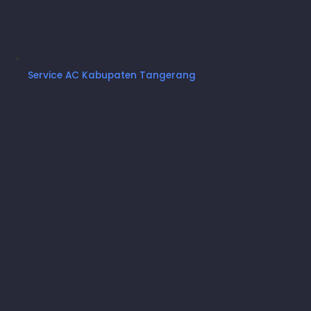
Pemasangan Outdoor
Pemasangan Stop Kontak
Pemasangan Breaket
Service AC Kabupaten Tangerang
Pemasangan Kabel AC
Pengkonekan Pipa AC
Pembobokan & Vacuum AC Jika Diperlukan
(Jasa terpisah)
Panduan Penggunaan
Whatsapp