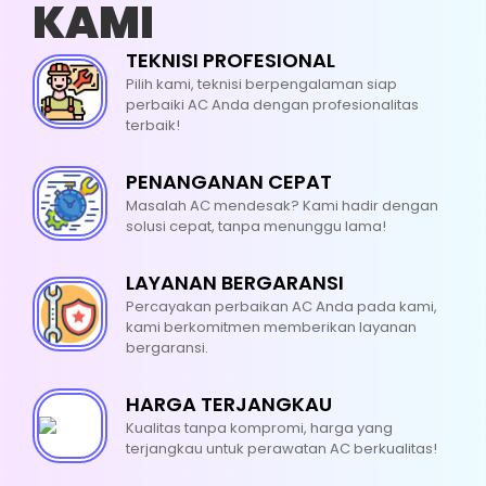
KAMI
CUCI AC
TEKNISI PROFESIONAL
Pilih kami, teknisi berpengalaman siap
UKURAN PK : 0,5 - 1 PK
perbaiki AC Anda dengan profesionalitas
terbaik!
HARGA : RP. 75.000
PENANGANAN CEPAT
Bersihkan Indoor
Masalah AC mendesak? Kami hadir dengan
solusi cepat, tanpa menunggu lama!
Bersihkan Outdoor
LAYANAN BERGARANSI
Bersihkan Blower
Percayakan perbaikan AC Anda pada kami,
kami berkomitmen memberikan layanan
Bersihkan Filter Udara
bergaransi.
Bersihkan Body AC
HARGA TERJANGKAU
Bersihkan Jalur Pembuangan Air
Kualitas tanpa kompromi, harga yang
terjangkau untuk perawatan AC berkualitas!
Bersihkan Sisa Pekerjaan