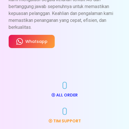
UKURAN PK : 1,5 - 2 PK
bertanggung jawab sepenuhnya untuk memastikan
kepuasan pelanggan. Keahlian dan pengalaman kami
HARGA : RP. 85.000
memastikan penanganan yang cepat, efisien, dan
Bersihkan Indoor
berkualitas.
Bersihkan Outdoor
Whatsapp
Bersihkan Blower
Bersihkan Filter Udara
Bersihkan Body AC
0
Bersihkan Jalur Pembuangan Air
⦿ ALL ORDER
Bersihkan Sisa Pekerjaan
0
Whatsapp
⦿ TIM SUPPORT