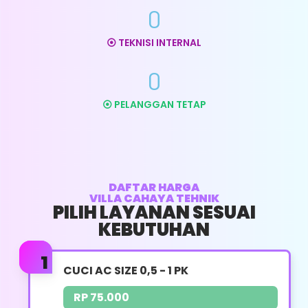
0
⦿ TEKNISI INTERNAL
CUCI AC INVENTER
0
UKURAN PK : 0,5 - 1 PK
⦿ PELANGGAN TETAP
HARGA : RP. 130.000
Bersihkan Indoor
Bersihkan Outdoor
DAFTAR HARGA
VILLA CAHAYA TEHNIK
Bersihkan Blower
PILIH LAYANAN SESUAI
KEBUTUHAN
Bersihkan Filter Udara
Bersihkan Body AC
CUCI AC SIZE 0,5 - 1 PK
Bersihkan Jalur Pembuangan Air
RP 75.000