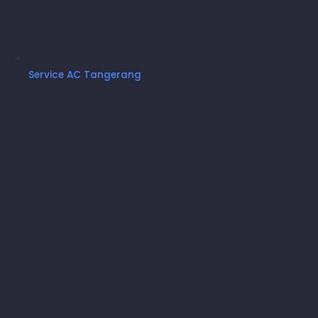
Panduan Penggunaan
Whatsapp
Service AC Tangerang
BONGKAR PASANG AC
UKURAN PK: 1,5 - 2 PK
HARGA : RP. 500.000
Pencopotan Unit Indoor & Outdoor
Pencopotan Pipa Kabel Jika Memungkinkan
Pemasangan Indoor