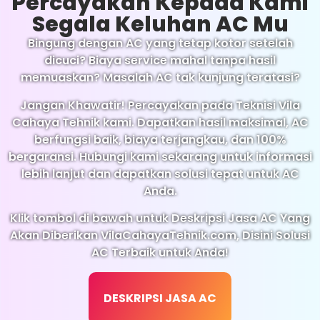
Percayakan Kepada Kami
Segala Keluhan AC Mu
Bingung dengan AC yang tetap kotor setelah
dicuci? Biaya service mahal tanpa hasil
memuaskan? Masalah AC tak kunjung teratasi?
Jangan Khawatir! Percayakan pada Teknisi Vila
Cahaya Tehnik kami. Dapatkan hasil maksimal, AC
berfungsi baik, biaya terjangkau, dan 100%
bergaransi. Hubungi kami sekarang untuk informasi
lebih lanjut dan dapatkan solusi tepat untuk AC
Anda.
Klik tombol di bawah untuk Deskripsi Jasa AC Yang
Akan Diberikan VilaCahayaTehnik.com, Disini Solusi
AC Terbaik untuk Anda!
DESKRIPSI JASA AC