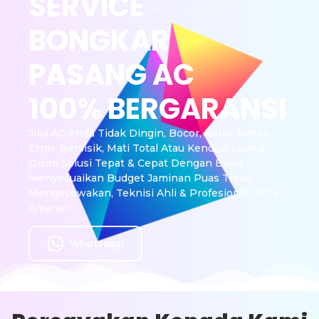
SERVICE
BONGKAR
PASANG AC
100% BERGARANSI
Jika AC Anda Tidak Dingin, Bocor, Kotor, Netes,
Error, Bersisik, Mati Total Atau Kendala Lainya,
Disini Solusi Tepat & Cepat Dengan Biaya
Menyesuaikan Budget Jaminan Puas Tidak
Mengecewakan, Teknisi Ahli & Profesional 100%
Amanah.
Whatsapp