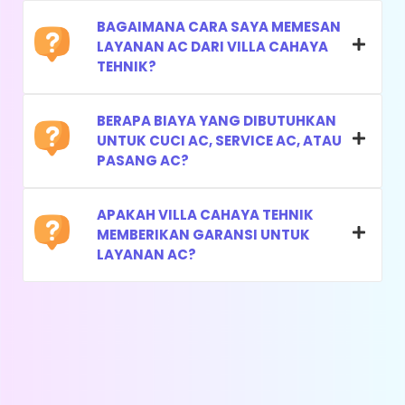
Menambah Freon Sesuai Spesifikasi
BAGAIMANA CARA SAYA MEMESAN
Product (Jasa & Freon)
LAYANAN AC DARI VILLA CAHAYA
TEHNIK?
Mengencangkan Baut Kran AC
Menganalisa Terjadinya Freon Berkurang
BERAPA BIAYA YANG DIBUTUHKAN
UNTUK CUCI AC, SERVICE AC, ATAU
Penyesuaian Amper Kompresor
PASANG AC?
Pembersihan Filter Udara
APAKAH VILLA CAHAYA TEHNIK
Saran penggunaan AC
MEMBERIKAN GARANSI UNTUK
LAYANAN AC?
Whatsapp