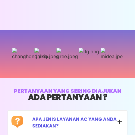
Penyesuaian Amper Kompresor
Pembersihan Filter Udara
Saran penggunaan AC
Whatsapp
PENGISIAN FREON AC
PERTANYAAN YANG SERING DIAJUKAN
ADA PERTANYAAN ?
UKURAN PK : 0,5 - 1 PK
HARGA : RP. 350.000
APA JENIS LAYANAN AC YANG ANDA
SEDIAKAN?
Pengecekan Tekanan Freon