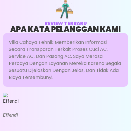
Whatsapp
REVIEW TERBARU
APA KATA PELANGGAN KAMI
PENAMBAHAN FREON
Villa Cahaya Tehnik Memberikan Informasi
AC
Secara Transparan Terkait Proses Cuci AC,
Service AC, Dan Pasang AC. Saya Merasa
UKURAN PK : 1,5 - 2 PK
Percaya Dengan Layanan Mereka Karena Segala
Sesuatu Dijelaskan Dengan Jelas, Dan Tidak Ada
HARGA : RP. 250.000
Biaya Tersembunyi.
Pengecekan Tekanan Freon
Menambah Freon Sesuai Spesifikasi
Product (Jasa & Freon)
R
Effendi
S
Mengencangkan Baut Kran AC
Menganalisa Terjadinya Freon Berkurang