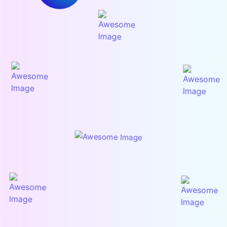
Mengalir Lancar
Membersihkan Bagian Komponen AC
Memperbaiki Komponen Penyebab Bocor
Setelah Selesai Teknisi Membersihkan
Sisa Pekerjaan
Whatsapp