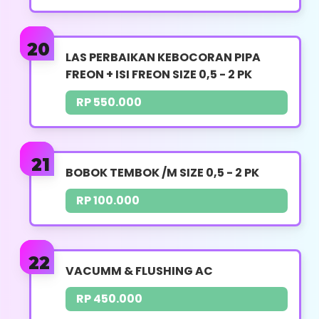
Pengecekan Sirkulasi Freon
Menentukan Kerusakan Dengan Akurat
LAS PERBAIKAN KEBOCORAN PIPA
Konfirmasi Biaya Perbaikan
FREON + ISI FREON SIZE 0,5 - 2 PK
RP 550.000
Whatsapp
BOBOK TEMBOK /M SIZE 0,5 - 2 PK
LAS SAMBUNGAN PIPA
RP 100.000
FREON /TITIK
UKURAN PK : 0,5 - 2 PK
HARGA : RP. 175.000
VACUMM & FLUSHING AC
RP 450.000
Pengelasan Evap