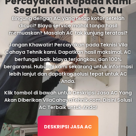
Percayakan Kepada Kami
Segala Keluhan AC Mu
Bingung dengan AC yang tetap kotor setelah
dicuci? Biaya service mahal tanpa hasil
memuaskan? Masalah AC tak kunjung teratasi?
Jangan Khawatir! Percayakan pada Teknisi Vila
Cahaya Tehnik kami. Dapatkan hasil maksimal, AC
berfungsi baik, biaya terjangkau, dan 100%
bergaransi. Hubungi kami sekarang untuk informasi
lebih lanjut dan dapatkan solusi tepat untuk AC
Anda.
Klik tombol di bawah untuk Deskripsi Jasa AC Yang
Akan Diberikan VilaCahayaTehnik.com, Disini Solusi
AC Terbaik untuk Anda!
DESKRIPSI JASA AC