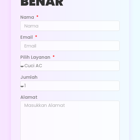
BENAR
Nama
PENGISIAN FREON AC
Email
UKURAN PK : 1,5 - 2 PK
HARGA : RP. 450.000
Pilih Layanan
Pengecekan Tekanan Freon
Jumlah
Menambah Freon Sesuai Spesifikasi
Product (Jasa & Freon)
Alamat
Mengencangkan Baut Kran AC
Menganalisa Terjadinya Freon Berkurang
Penyesuaian Amper Kompresor
Pembersihan Filter Udara