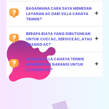
BAGAIMANA CARA SAYA MEMESAN
LAYANAN AC DARI VILLA CAHAYA
TEHNIK?
PENAMBAHAN FREON
BERAPA BIAYA YANG DIBUTUHKAN
UNTUK CUCI AC, SERVICE AC, ATAU
AC
PASANG AC?
UKURAN PK : 1,5 - 2 PK
APAKAH VILLA CAHAYA TEHNIK
HARGA : RP. 250.000
MEMBERIKAN GARANSI UNTUK
LAYANAN AC?
Pengecekan Tekanan Freon
Menambah Freon Sesuai Spesifikasi
Product (Jasa & Freon)
Mengencangkan Baut Kran AC