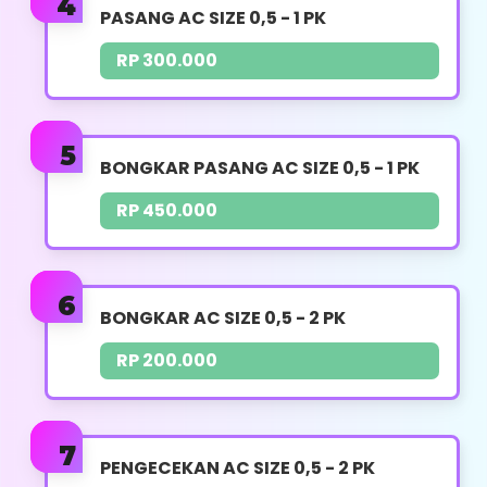
PASANG AC SIZE 0,5 - 1 PK
Pemasangan Outdoor
RP 300.000
Pemasangan Stop Kontak
Pemasangan Breaket
BONGKAR PASANG AC SIZE 0,5 - 1 PK
Pemasangan Kabel AC
RP 450.000
Pengkonekan Pipa AC
Pembobokan & Vacuum AC Jika Diperlukan
(Jasa terpisah)
BONGKAR AC SIZE 0,5 - 2 PK
Panduan Penggunaan
RP 200.000
Whatsapp
PENGECEKAN AC SIZE 0,5 - 2 PK