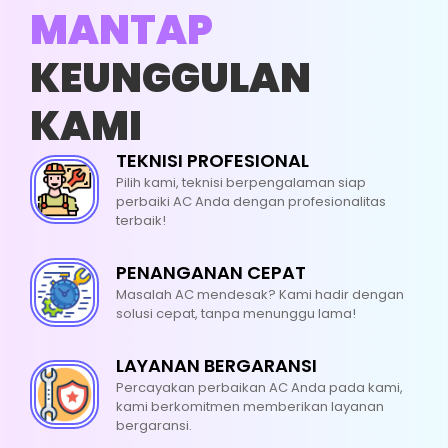
MANTAP
KEUNGGULAN
KAMI
CUCI AC
TEKNISI PROFESIONAL
Pilih kami, teknisi berpengalaman siap
UKURAN PK : 0,5 - 1 PK
perbaiki AC Anda dengan profesionalitas
terbaik!
HARGA : RP. 75.000
PENANGANAN CEPAT
Bersihkan Indoor
Masalah AC mendesak? Kami hadir dengan
solusi cepat, tanpa menunggu lama!
Bersihkan Outdoor
LAYANAN BERGARANSI
Bersihkan Blower
Percayakan perbaikan AC Anda pada kami,
kami berkomitmen memberikan layanan
Bersihkan Filter Udara
bergaransi.