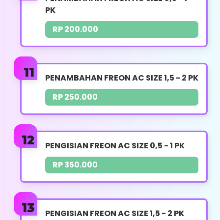
Pemasangan Breaket
PK
Pemasangan Kabel AC
RP 200.000
Pengkonekan Pipa AC
Pembobokan & Vacuum AC Jika Diperlukan
PENAMBAHAN FREON AC SIZE 1,5 - 2 PK
(Jasa terpisah)
RP 250.000
Panduan Penggunaan
Whatsapp
PENGISIAN FREON AC SIZE 0,5 - 1 PK
RP 350.000
BONGKAR AC
UKURAN PK : 0,5 - 2 PK
PENGISIAN FREON AC SIZE 1,5 - 2 PK