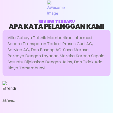
REVIEW TERBARU
APA KATA PELANGGAN KAMI
Villa Cahaya Tehnik Memberikan Informasi
PENAMBAHAN FREON
Secara Transparan Terkait Proses Cuci AC,
AC
Service AC, Dan Pasang AC. Saya Merasa
Percaya Dengan Layanan Mereka Karena Segala
UKURAN PK : 0,5 - 1 PK
Sesuatu Dijelaskan Dengan Jelas, Dan Tidak Ada
Biaya Tersembunyi.
HARGA : RP. 200.000
Pengecekan Tekanan Freon
Menambah Freon Sesuai Spesifikasi
R
Product (Jasa & Freon)
Effendi
S
Mengencangkan Baut Kran AC