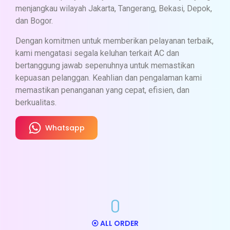
menjangkau wilayah Jakarta, Tangerang, Bekasi, Depok,
dan Bogor.
CUCI AC
Dengan komitmen untuk memberikan pelayanan terbaik,
kami mengatasi segala keluhan terkait AC dan
UKURAN PK : 1,5 - 2 PK
bertanggung jawab sepenuhnya untuk memastikan
kepuasan pelanggan. Keahlian dan pengalaman kami
HARGA : RP. 85.000
memastikan penanganan yang cepat, efisien, dan
Bersihkan Indoor
berkualitas.
Bersihkan Outdoor
Whatsapp
Bersihkan Blower
Bersihkan Filter Udara
Bersihkan Body AC
0
Bersihkan Jalur Pembuangan Air
⦿ ALL ORDER