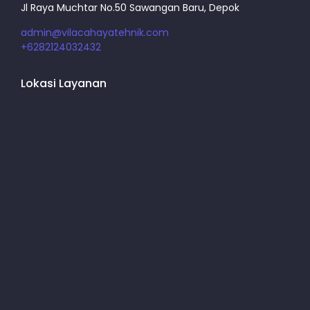
Jl Raya Muchtar No.50 Sawangan Baru, Depok
admin@vilacahayatehnik.com
+6282124032432
Lokasi Layanan
GANTI KAPASITOR AC
UKURAN PK: 1,5 - 2 PK
HARGA : RP. 450.000