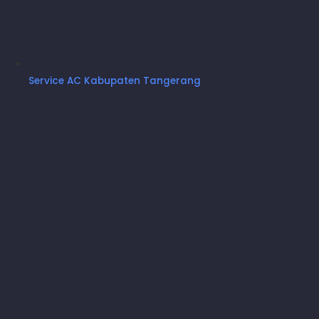
Service AC Kabupaten Tangerang
VACUUM
UKURAN PK: 0,5 - 2 PK
HARGA : RP. 200.000
Menggunakan Alat Vaccum
Memastikan Tidak Ada Angin Di Sistem AC