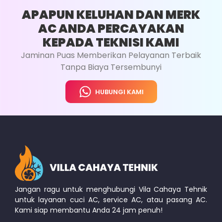
GANTI KAPASITOR AC
APAPUN KELUHAN DAN MERK
AC ANDA PERCAYAKAN
UKURAN PK: 0,5 - 1 PK
KEPADA TEKNISI KAMI
HARGA : RP. 350.000
Jaminan Puas Memberikan Pelayanan Terbaik
Tanpa Biaya Tersembunyi
Analisa Kerusakan Untuk Penentuan
Komponen yang Menjadi Penyebab
HUBUNGI KAMI
Kerusakan Kapasitor
Jasa Penggantian Kapasitor
Part Kapasitor Kualitas Tinggi
Part Sesuai Dengan Spesifikasi Fungsi
Panduan Penggunaan Fungsi AC
Jangan ragu untuk menghubungi Vila Cahaya Tehnik
untuk layanan cuci AC, service AC, atau pasang AC.
Kami siap membantu Anda 24 jam penuh!
Whatsapp