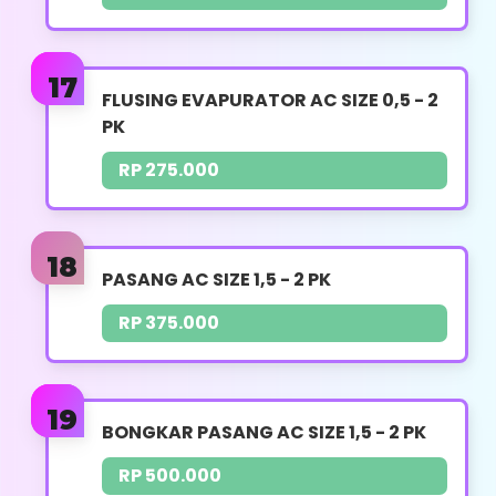
FLUSING EVAPURATOR AC SIZE 0,5 - 2
PK
PENGECEKAN AC
RP 275.000
UKURAN PK : 0,5 - 2 PK
HARGA : RP. 70.000
PASANG AC SIZE 1,5 - 2 PK
Pengecekan Tekanan Freon
RP 375.000
Pengecekan Kompresor
Pengecekan Kebocoran AC
Pengecekan Modul PCB
BONGKAR PASANG AC SIZE 1,5 - 2 PK
Pengecekan Error AC
RP 500.000