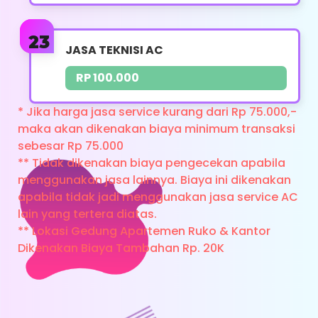
Pengelasan Pipa
Pengelasan Kondensor
JASA TEKNISI AC
Perbaikan Sambungan Pipa
RP 100.000
Perbaikan Kran
* Jika harga jasa service kurang dari Rp 75.000,-
maka akan dikenakan biaya minimum transaksi
sebesar Rp 75.000
Whatsapp
** Tidak dikenakan biaya pengecekan apabila
menggunakan jasa lainnya. Biaya ini dikenakan
apabila tidak jadi menggunakan jasa service AC
lain yang tertera diatas.
** Lokasi Gedung Apartemen Ruko & Kantor
Dikenakan Biaya Tambahan Rp. 20K