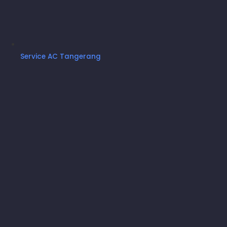
Analisa Kerusakan Untuk Penentuan
Komponen yang Menjadi Penyebab
Kerusakan Kapasitor
Service AC Tangerang
Jasa Penggantian Kapasitor
Part Kapasitor Kualitas Tinggi
Part Sesuai Dengan Spesifikasi Fungsi
Panduan Penggunaan Fungsi AC
Whatsapp