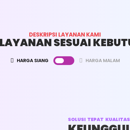
DESKRIPSI LAYANAN KAMI
H LAYANAN SESUAI KEBU
HARGA SIANG
HARGA MALAM
CUCI AC
UKURAN PK : 1,5 - 2 PK
SOLUSI TEPAT KUALITA
HARGA : RP. 85.000
KEUNGGUL