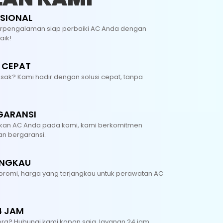
Bersihkan Indoor
ESIONAL
i berpengalaman siap perbaiki AC Anda dengan
Bersihkan Outdoor
aik!
Bersihkan Blower
 CEPAT
Bersihkan Filter Udara
ak? Kami hadir dengan solusi cepat, tanpa
Bersihkan Body AC
GARANSI
Bersihkan Jalur Pembuangan Air
kan AC Anda pada kami, kami berkomitmen
n bergaransi.
Bersihkan Sisa Pekerjaan
ANGKAU
Whatsapp
promi, harga yang terjangkau untuk perawatan AC
4 JAM
ra? Hubungi kami kapan saja, layanan 24 jam