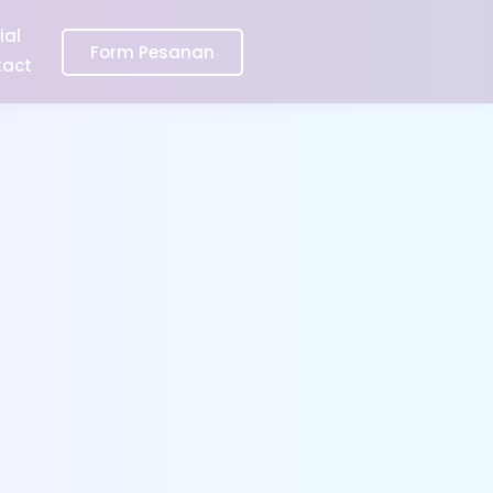
ial
Form Pesanan
tact