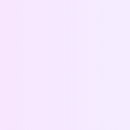
Bersihkan Indoor
Bersihkan Outdoor
Bersihkan Blower
Bersihkan Filter Udara
Bersihkan Body AC
Bersihkan Jalur Pembuangan Air
Bersihkan Sisa Pekerjaan
Whatsapp