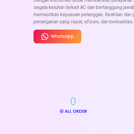
Dengan komitmen untuk memberikan pelayanan t
Panduan Penggunaan
segala keluhan terkait AC dan bertanggung jaw
memastikan kepuasan pelanggan. Keahlian dan
penanganan yang cepat, efisien, dan berkualitas.
Whatsapp
Whatsapp
0
⦿ ALL ORDER
PENGECEKAN AC
UKURAN PK : 0,5 - 2 PK