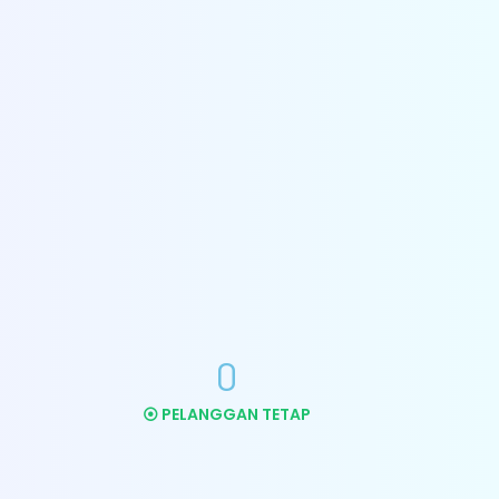
Membersihkan Filter Udara
Whatsapp
0
⦿ PELANGGAN TETAP
CUCI BESAR
AC/OVERHOULD