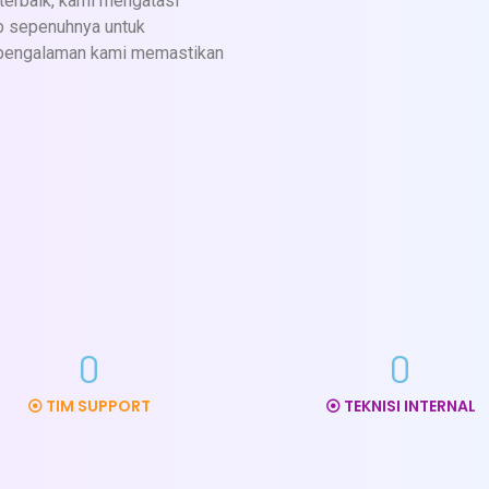
erbaik, kami mengatasi
Pemasangan Breaket
ab sepenuhnya untuk
 pengalaman kami memastikan
Pemasangan Kabel AC
Pengkonekan Pipa AC
Pembobokan & Vacuum AC Jika Diperlukan
(Jasa terpisah)
Panduan Penggunaan
Whatsapp
0
0
⦿ TIM SUPPORT
⦿ TEKNISI INTERNAL
LAS SAMBUNGAN
PIPA FREON /TITIK