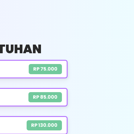
UKURAN PK : 0,5 - 2 PK
HARGA : RP. 375.000
Menurunkan Indoor
UTUHAN
Menurunkan Ourdoor (Jika Diperlukan)
Membersihkan AC Dari Lendir Kerak Dan
Debu Yang Menempel
RP 75.000
Membersihkan Jalur Air AC agar Air
Mengalir Lancar
Membersihkan Bagian Komponen AC
RP 85.000
Memperbaiki Komponen Penyebab Bocor
Setelah Selesai Teknisi Membersihkan Sisa
RP 130.000
Pekerjaan