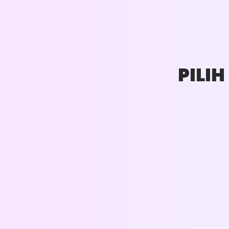
PILI
CUCI AC
UKURAN PK : 0,5 - 1 PK
HARGA : RP. 75.000