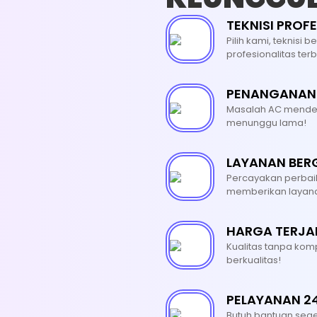
Bersihkan Indoor
TEKNISI PROF
Pilih kami, teknis
Bersihkan Outdoor
profesionalitas terb
Bersihkan Blower
PENANGANAN
Bersihkan Filter Udara
Masalah AC mendes
menunggu lama!
Bersihkan Body AC
LAYANAN BER
Bersihkan Jalur Pembuangan Air
Percayakan perbai
memberikan layana
Bersihkan Sisa Pekerjaan
HARGA TERJ
Whatsapp
Kualitas tanpa kom
berkualitas!
PELAYANAN 2
Butuh bantuan sege