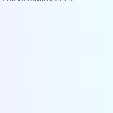
BONGKAR AC
da!
UKURAN PK : 0,5 - 2 PK
HARGA : RP. 200.000
Pembongkaran Indoor
Pembongkaran Outdoor
Pembongkaran Pipa & Kabel (Jika
memungkinkan)
Sebelum Pembongkaran Teknisi Akan
Menyimpan Sisa Freon Pada Sistem AC
Melabelkan Atau Menjelaskan Komponem
Yang Telah Dibongkar
Membersihkan Sisa Pekerjaan