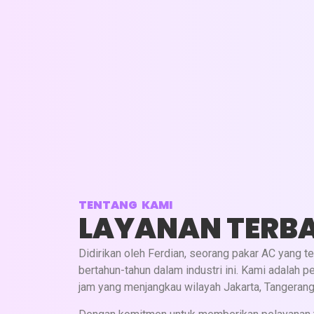
PASANG AC
UKURAN PK : 0,5 - 1 PK
HARGA : RP. 300.000
Pemasangan Indoor
Pemasangan Outdoor
Pemasangan Stop Kontak
Pemasangan Breaket
TENTANG KAMI
LAYANAN TERBA
Pemasangan Kabel AC
Pengkonekan Pipa AC
Didirikan oleh Ferdian, seorang pakar AC yang t
bertahun-tahun dalam industri ini. Kami adalah 
Pembobokan & Vacuum AC Jika Diperluka
jam yang menjangkau wilayah Jakarta, Tangerang
(Jasa terpisah)