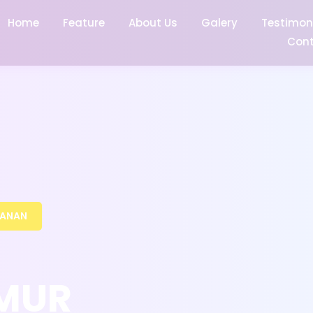
Home
Feature
About Us
Galery
Testimon
Con
NANAN
IMUR