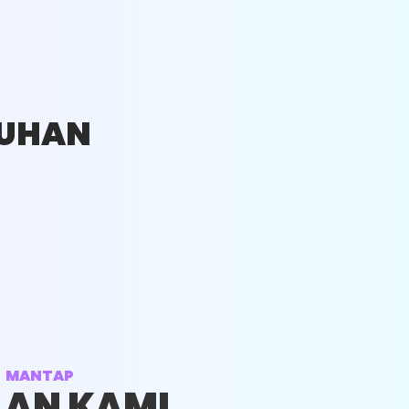
TUHAN
CUCI AC INVENTER
UKURAN PK : 0,5 - 1 PK
S MANTAP
HARGA : RP. 130.000
AN KAMI